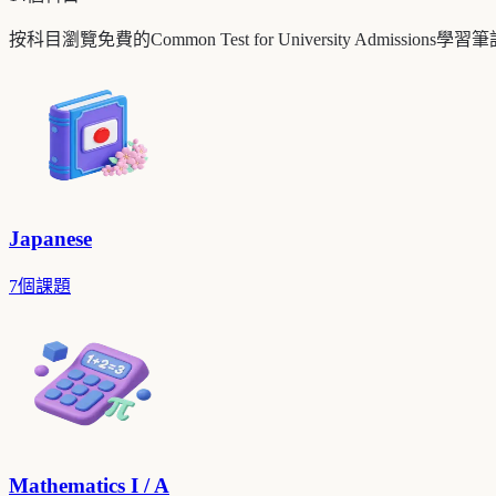
按科目瀏覽免費的Common Test for University Admi
Japanese
7個課題
Mathematics I / A