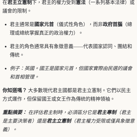
在
君主立憲制
下，君主的權力受到
憲法
（一系列基本法律）或
議會的限制。
君主通常是
國家元首
（儀式性角色），而非
政府首腦
（總
理或總統掌握真正的政治權力）。
君主的角色通常具有象徵意義——代表國家認同、團結和
傳統。
例子：英國。國王是國家元首，但國家實際由民選的議會
和首相管理。
你知道嗎？
大多數現代君主國都是君主立憲制。它們以民主
方式運作，但保留國王或女王作為傳統的精神領袖。
重點摘要：
在評估君主制時，必須區分它是
君主專制
（君主
是主要決策者）還是
君主立憲制
（君主權力受限或僅具象徵意
義）。