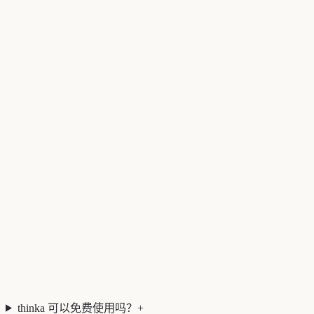
无限 AI 生成题目
即时自动批改及反馈
覆盖所有课程及科目
选择题、简答题及论述题
学习进度追踪仪表盘
免费复习笔记
跨平台使用（网页、iOS、Android）
50+
thinka 可以免费使用吗？
+