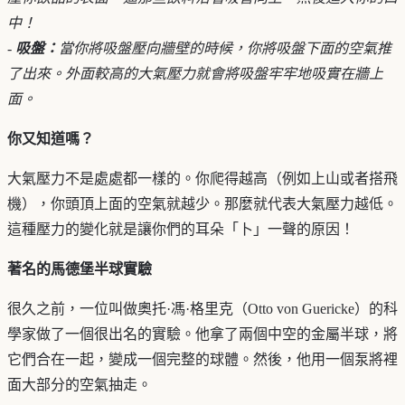
中！
-
吸盤：
當你將吸盤壓向牆壁的時候，你將吸盤下面的空氣推
了出來。外面較高的大氣壓力就會將吸盤牢牢地吸實在牆上
面。
你又知道嗎？
大氣壓力不是處處都一樣的。你爬得越高（例如上山或者搭飛
機），你頭頂上面的空氣就越少。那麼就代表大氣壓力越低。
這種壓力的變化就是讓你們的耳朵「卜」一聲的原因！
著名的馬德堡半球實驗
很久之前，一位叫做奧托·馮·格里克（Otto von Guericke）的科
學家做了一個很出名的實驗。他拿了兩個中空的金屬半球，將
它們合在一起，變成一個完整的球體。然後，他用一個泵將裡
面大部分的空氣抽走。