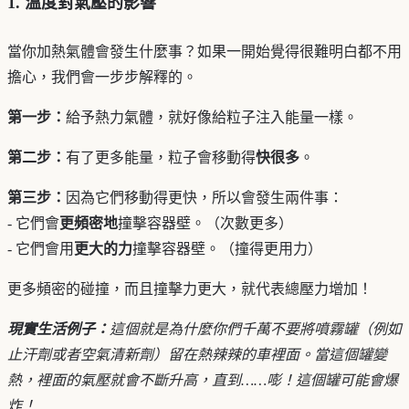
1. 溫度對氣壓的影響
當你加熱氣體會發生什麼事？如果一開始覺得很難明白都不用
擔心，我們會一步步解釋的。
第一步：
給予熱力氣體，就好像給粒子注入能量一樣。
第二步：
有了更多能量，粒子會移動得
快很多
。
第三步：
因為它們移動得更快，所以會發生兩件事：
- 它們會
更頻密地
撞擊容器壁。（次數更多）
- 它們會用
更大的力
撞擊容器壁。（撞得更用力）
更多頻密的碰撞，而且撞擊力更大，就代表總壓力增加！
現實生活例子：
這個就是為什麼你們千萬不要將噴霧罐（例如
止汗劑或者空氣清新劑）留在熱辣辣的車裡面。當這個罐變
熱，裡面的氣壓就會不斷升高，直到……嘭！這個罐可能會爆
炸！