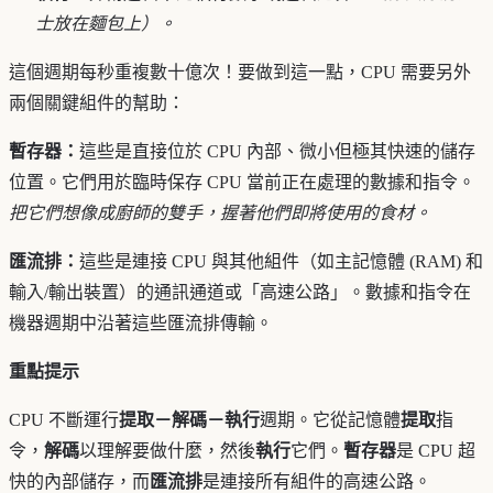
士放在麵包上）。
這個週期每秒重複數十億次！要做到這一點，CPU 需要另外
兩個關鍵組件的幫助：
暫存器：
這些是直接位於 CPU 內部、微小但極其快速的儲存
位置。它們用於臨時保存 CPU 當前正在處理的數據和指令。
把它們想像成廚師的雙手，握著他們即將使用的食材。
匯流排：
這些是連接 CPU 與其他組件（如主記憶體 (RAM) 和
輸入/輸出裝置）的通訊通道或「高速公路」。數據和指令在
機器週期中沿著這些匯流排傳輸。
重點提示
CPU 不斷運行
提取－解碼－執行
週期。它從記憶體
提取
指
令，
解碼
以理解要做什麼，然後
執行
它們。
暫存器
是 CPU 超
快的內部儲存，而
匯流排
是連接所有組件的高速公路。