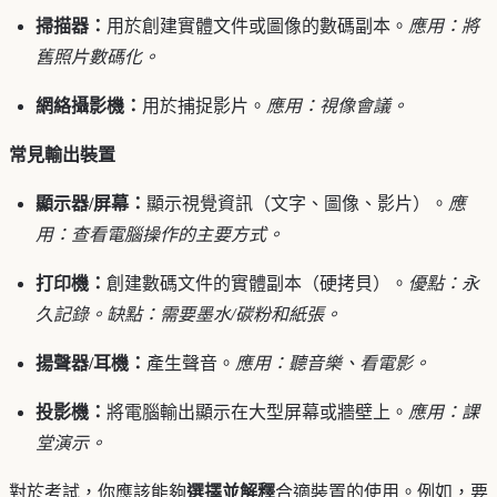
掃描器：
用於創建實體文件或圖像的數碼副本。
應用：將
舊照片數碼化。
網絡攝影機：
用於捕捉影片。
應用：視像會議。
常見輸出裝置
顯示器/屏幕：
顯示視覺資訊（文字、圖像、影片）。
應
用：查看電腦操作的主要方式。
打印機：
創建數碼文件的實體副本（硬拷貝）。
優點：永
久記錄。缺點：需要墨水/碳粉和紙張。
揚聲器/耳機：
產生聲音。
應用：聽音樂、看電影。
投影機：
將電腦輸出顯示在大型屏幕或牆壁上。
應用：課
堂演示。
對於考試，你應該能夠
選擇並解釋
合適裝置的使用。例如，要