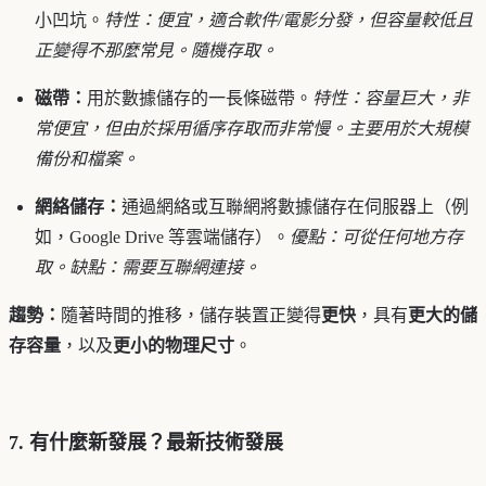
小凹坑。
特性：便宜，適合軟件/電影分發，但容量較低且
正變得不那麼常見。隨機存取。
磁帶：
用於數據儲存的一長條磁帶。
特性：容量巨大，非
常便宜，但由於採用循序存取而非常慢。主要用於大規模
備份和檔案。
網絡儲存：
通過網絡或互聯網將數據儲存在伺服器上（例
如，Google Drive 等雲端儲存）。
優點：可從任何地方存
取。缺點：需要互聯網連接。
趨勢：
隨著時間的推移，儲存裝置正變得
更快
，具有
更大的儲
存容量
，以及
更小的物理尺寸
。
7. 有什麼新發展？最新技術發展