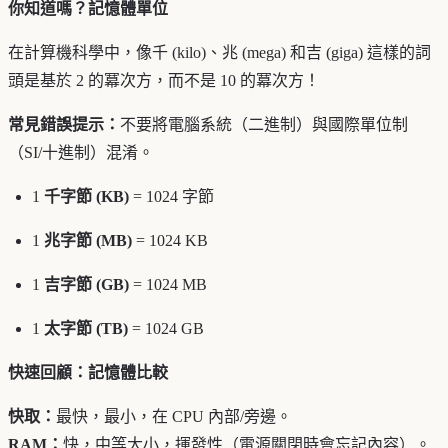
你知道嗎？記憶體單位
在計算機科學中，像千 (kilo)、兆 (mega) 和吉 (giga) 這樣的詞
頭是基於 2 的冪次方，而不是 10 的冪次方！
常見錯誤提示：
不要將電腦系統（二進制）與國際單位制
（SI/十進制）混淆。
1
千字節 (KB)
= 1024 字節
1
兆字節 (MB)
= 1024 KB
1
吉字節 (GB)
= 1024 MB
1
太字節 (TB)
= 1024 GB
快速回顧：記憶體比較
快取：
最快，最小，在 CPU 內部/旁邊。
RAM：
快，中等大小，揮發性（電源關閉時會忘記內容）。