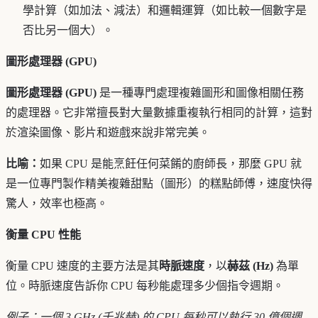
學計算（如加法、減法）和邏輯運算（如比較一個數字是
否比另一個大）。
圖形處理器 (GPU)
圖形處理器 (GPU)
是一種專門處理複雜圖形和圖像相關任務
的處理器。它非常擅長對大量數據重複執行相同的計算，這對
於渲染圖像、影片和遊戲來說非常完美。
比喻：
如果 CPU 是能烹飪任何菜餚的廚師長，那麼 GPU 就
是一位專門製作精美複雜甜點（圖形）的糕點師傅，速度快得
驚人，效率也極高。
衡量 CPU 性能
衡量 CPU 速度的主要方法是其
時脈速度
，以
赫茲 (Hz)
為單
位。時脈速度告訴你 CPU 每秒能處理多少個指令週期。
例子：一個 3 GHz (千兆赫) 的 CPU 每秒可以執行 30 億個週