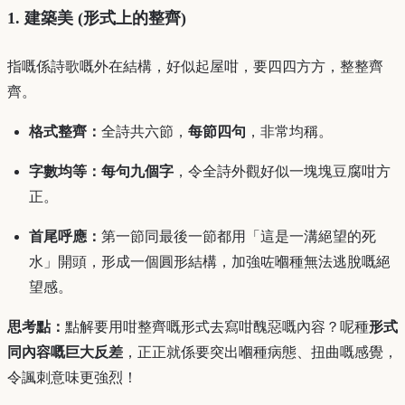
1. 建築美 (形式上的整齊)
指嘅係詩歌嘅外在結構，好似起屋咁，要四四方方，整整齊
齊。
格式整齊：
全詩共六節，
每節四句
，非常均稱。
字數均等：
每句九個字
，令全詩外觀好似一塊塊豆腐咁方
正。
首尾呼應：
第一節同最後一節都用「這是一溝絕望的死
水」開頭，形成一個圓形結構，加強咗嗰種無法逃脫嘅絕
望感。
思考點：
點解要用咁整齊嘅形式去寫咁醜惡嘅內容？呢種
形式
同內容嘅巨大反差
，正正就係要突出嗰種病態、扭曲嘅感覺，
令諷刺意味更強烈！