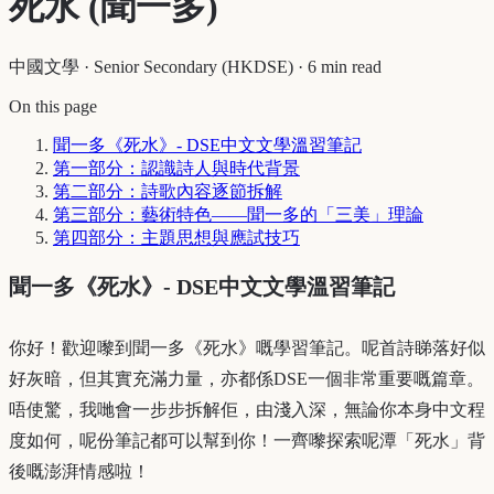
死水 (聞一多)
中國文學
·
Senior Secondary (HKDSE)
·
6 min read
On this page
聞一多《死水》- DSE中文文學溫習筆記
第一部分：認識詩人與時代背景
第二部分：詩歌內容逐節拆解
第三部分：藝術特色——聞一多的「三美」理論
第四部分：主題思想與應試技巧
聞一多《死水》- DSE中文文學溫習筆記
你好！歡迎嚟到聞一多《死水》嘅學習筆記。呢首詩睇落好似
好灰暗，但其實充滿力量，亦都係DSE一個非常重要嘅篇章。
唔使驚，我哋會一步步拆解佢，由淺入深，無論你本身中文程
度如何，呢份筆記都可以幫到你！一齊嚟探索呢潭「死水」背
後嘅澎湃情感啦！