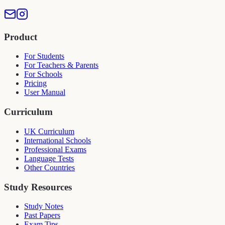
Product
For Students
For Teachers & Parents
For Schools
Pricing
User Manual
Curriculum
UK Curriculum
International Schools
Professional Exams
Language Tests
Other Countries
Study Resources
Study Notes
Past Papers
Exam Tips