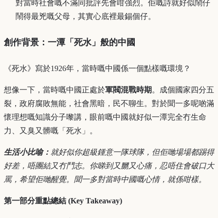
對當時社會嘅不滿同批評先會咁強烈。佢嘅詩就好似鬧仔
鬧得最兇嘅父母，其實心底裡最錫個仔。
創作背景：一潭「死水」般的中國
《死水》寫於1926年，當時嘅中國係一個點樣嘅環境？
想像一下，當時嘅中國正處於
軍閥混戰時期
。成個國家四分五
裂，政府腐敗無能，社會黑暗，民不聊生。對於聞一多呢啲滿
懷理想嘅知識分子嚟講，眼前嘅中國就好似一潭完全冇生命
力、又臭又髒嘅「死水」。
生活小比喻：
就好似你超級鍾意一隊球隊，但佢哋場場都踢得
好差，唔團結又冇鬥志。你睇到又嬲又心痛，忍唔住會破口大
罵，希望佢哋醒覺。聞一多對當時中國嘅心情，就係咁樣。
第一部分重點總結 (Key Takeaway)