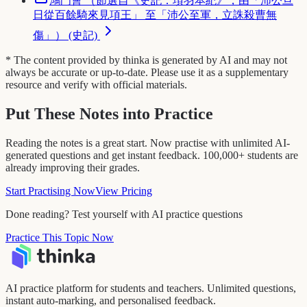
鴻門會 （節選自《史記．項羽本紀》，由「沛公旦
日從百餘騎來見項王」 至「沛公至軍，立誅殺曹無
傷」） (史記)
* The content provided by thinka is generated by AI and may not
always be accurate or up-to-date. Please use it as a supplementary
resource and verify with official materials.
Put These Notes into Practice
Reading the notes is a great start. Now practise with unlimited AI-
generated questions and get instant feedback. 100,000+ students are
already improving their grades.
Start Practising Now
View Pricing
Done reading? Test yourself with AI practice questions
Practice This Topic Now
AI practice platform for students and teachers. Unlimited questions,
instant auto-marking, and personalised feedback.