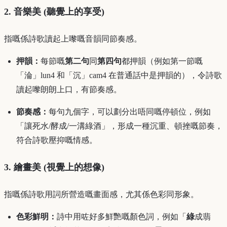
2. 音樂美 (聽覺上的享受)
指嘅係詩歌讀起上嚟嘅音韻同節奏感。
押韻：
每節嘅
第二句
同
第四句
都押韻（例如第一節嘅
「淪」lun4 和「沉」cam4 在普通話中是押韻的），令詩歌
讀起嚟朗朗上口，有節奏感。
節奏感：
每句九個字，可以劃分出唔同嘅停頓位，例如
「讓死水/酵成/一溝綠酒」，形成一種沉重、頓挫嘅節奏，
符合詩歌壓抑嘅情感。
3. 繪畫美 (視覺上的想像)
指嘅係詩歌用詞所營造嘅畫面感，尤其係色彩同形象。
色彩鮮明：
詩中用咗好多鮮艷嘅顏色詞，例如「
綠
成翡