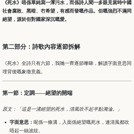
《死水》唔係單純寫一潭污水，而係詩人聞一多眼見當時中國
社會腐敗、黑暗、冇希望，有感而發嘅作品。佢嘅強烈不滿同
絕望，源於佢對國家深沉嘅愛。
第二部分：詩歌內容逐節拆解
《死水》全詩只有六節，我哋一齊逐節嚟睇，解讀字面意思同
埋背後嘅象徵意義。
第一節：定調——絕望的開端
原文：「這是一溝絕望的死水，清風吹不起半點漪淪。」
字面意思：
呢係一條溝，入面係絕望嘅死水，連清風都吹
唔起一絲波紋。