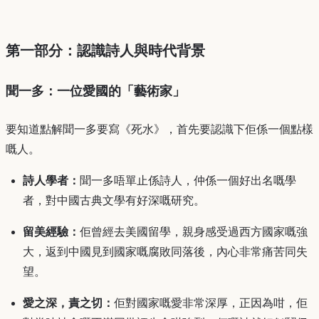
第一部分：認識詩人與時代背景
聞一多：一位愛國的「藝術家」
要知道點解聞一多要寫《死水》，首先要認識下佢係一個點樣
嘅人。
詩人學者：
聞一多唔單止係詩人，仲係一個好出名嘅學
者，對中國古典文學有好深嘅研究。
留美經驗：
佢曾經去美國留學，親身感受過西方國家嘅強
大，返到中國見到國家嘅腐敗同落後，內心非常痛苦同失
望。
愛之深，責之切：
佢對國家嘅愛非常深厚，正因為咁，佢