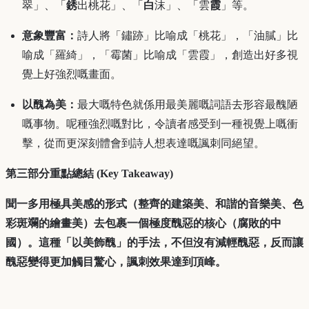
翠」、「
銹
出桃花」、「
白
沫」、「雲
霞
」等。
意象豐富：
詩人將「鏽跡」比喻成「桃花」，「油膩」比
喻成「羅綺」，「霉菌」比喻成「雲霞」，創造出好多視
覺上好強烈嘅畫面。
以醜為美：
最大嘅特色就係用最美麗嘅詞語去形容最醜陋
嘅事物。呢種強烈嘅對比，令讀者感受到一種視覺上嘅衝
擊，從而更深刻體會到詩人想表達嘅諷刺同絕望。
第三部分重點總結 (Key Takeaway)
聞一多用極具美感的形式（整齊的建築美、和諧的音樂美、色
彩斑斕的繪畫美）去包裹一個極度醜惡的核心（腐敗的中
國）。這種「以美飾醜」的手法，不但沒有減輕醜惡，反而讓
醜惡變得更加觸目驚心，諷刺效果達到頂峰。