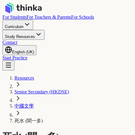
For Students
For Teachers & Parents
For Schools
Curriculum
Study Resources
Contact
English (UK)
Start Practice
Resources
Senior Secondary (HKDSE)
中國文學
死水 (聞一多)