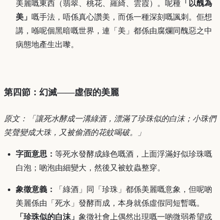
美麗嘅東西（翡翠、桃花、羅綺、雲霞）。呢種
「以醜為
美」
嘅手法，唔係真心讚美，而係一種深刻嘅諷刺。佢想
講，喺呢個黑暗嘅世界，連「美」都係由腐爛同醜惡之中
病態地產生出嚟。
第四節：幻滅——虛假的美麗
原文：「讓死水酵成一溝綠酒，漂滿了珍珠似的白沫；小珠們
笑聲變成大珠，又被偷酒的花蚊喝破。」
字面意思：
等死水發酵成綠色嘅酒，上面浮滿好似珍珠嘅
白泡；啲泡由細變大，然後又被蚊蟲整穿。
象徵意義：
「綠酒」同「珍珠」都係美麗嘅意象，但呢啲
美麗係由「死水」發酵而成，本身就係虛假同短暫嘅。
「珍珠似的白沫」
象徵社會上偶然出現嘅一啲微弱希望或