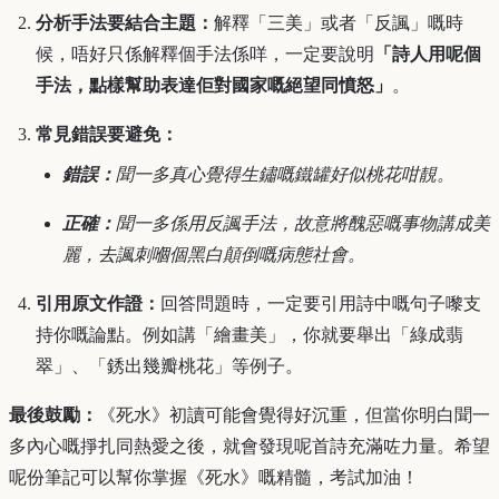
分析手法要結合主題：
解釋「三美」或者「反諷」嘅時
候，唔好只係解釋個手法係咩，一定要說明
「詩人用呢個
手法，點樣幫助表達佢對國家嘅絕望同憤怒」
。
常見錯誤要避免：
錯誤：
聞一多真心覺得生鏽嘅鐵罐好似桃花咁靚。
正確：
聞一多係用反諷手法，故意將醜惡嘅事物講成美
麗，去諷刺嗰個黑白顛倒嘅病態社會。
引用原文作證：
回答問題時，一定要引用詩中嘅句子嚟支
持你嘅論點。例如講「繪畫美」，你就要舉出「綠成翡
翠」、「銹出幾瓣桃花」等例子。
最後鼓勵：
《死水》初讀可能會覺得好沉重，但當你明白聞一
多內心嘅掙扎同熱愛之後，就會發現呢首詩充滿咗力量。希望
呢份筆記可以幫你掌握《死水》嘅精髓，考試加油！