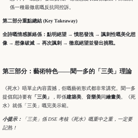
係一種最徹底嘅反抗同控訴。
第二部分重點總結 (Key Takeaway)
全詩嘅情感脈絡係：點明絕望 → 憤怒發洩 → 諷刺性嘅美化想
像 → 想像破滅 → 再次諷刺 → 徹底絕望並發出挑戰。
第三部分：藝術特色——聞一多的「三美」理論
《死水》唔單止內容震撼，佢嘅藝術形式都非常講究。聞一多
提倡寫詩要有
「三美」
，即係
建築美
、
音樂美
同
繪畫美
。《死
水》就係「三美」嘅完美示範。
小提示：
「三美」係 DSE 考核《死水》嘅重中之重，一定要
記熟！