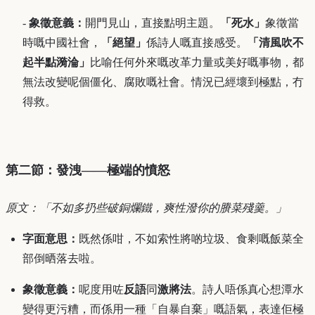
-
象徵意義：
開門見山，直接點明主題。
「死水」
象徵當
時嘅中國社會，
「絕望」
係詩人嘅直接感受。
「清風吹不
起半點漪淪」
比喻任何外來嘅改革力量或美好嘅事物，都
無法改變呢個僵化、腐敗嘅社會。情況已經壞到極點，冇
得救。
第二節：發洩——極端的憤怒
原文：「不如多扔些破銅爛鐵，爽性潑你的賸菜殘羹。」
字面意思：
既然係咁，不如索性將啲垃圾、食剩嘅飯菜全
部倒晒落去啦。
象徵意義：
呢度用咗
反語
同
激將法
。詩人唔係真心想潭水
變得更污糟，而係用一種「自暴自棄」嘅語氣，表達佢極