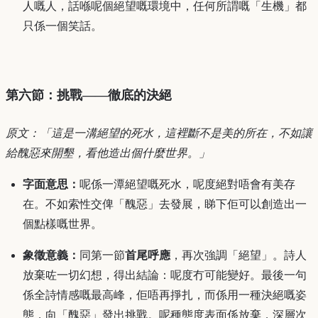
人嘅人，話喺呢個絕望嘅環境中，任何所謂嘅「生機」都
只係一個笑話。
第六節：挑戰——徹底的決絕
原文：「這是一溝絕望的死水，這裡斷不是美的所在，不如讓
給醜惡來開墾，看他造出個什麼世界。」
字面意思：
呢係一潭絕望嘅死水，呢度絕對唔會有美存
在。不如索性交俾「醜惡」去發展，睇下佢可以創造出一
個點樣嘅世界。
象徵意義：
同第一節
首尾呼應
，再次強調「絕望」。詩人
放棄咗一切幻想，得出結論：呢度冇可能變好。最後一句
係全詩情感嘅最高峰，佢唔再掙扎，而係用一種決絕嘅姿
態，向「醜惡」發出挑戰。呢種態度表面係放棄，深層次