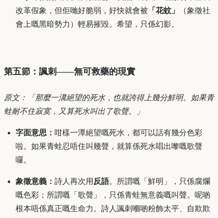
改革假象，但佢哋好脆弱，好快就會被
「花蚊」
（象徵社
會上嘅黑暗勢力）輕易摧毀。希望，只係幻影。
第五節：諷刺——無可救藥的現實
原文：「那麼一溝絕望的死水，也就誇得上幾分鮮明。如果青
蛙耐不住寂寞，又算死水叫出了歌聲。」
字面意思：
咁樣一潭絕望嘅死水，都可以話有幾分色彩
啦。如果青蛙忍唔住叫幾聲，就算係死水唱出嚟嘅歌聲
囉。
象徵意義：
詩人再次用
反語
。所謂嘅「鮮明」，只係腐爛
嘅色彩；所謂嘅「歌聲」，只係青蛙無意義嘅叫聲。呢啲
根本唔係真正嘅生命力。詩人諷刺嗰啲粉飾太平、自欺欺