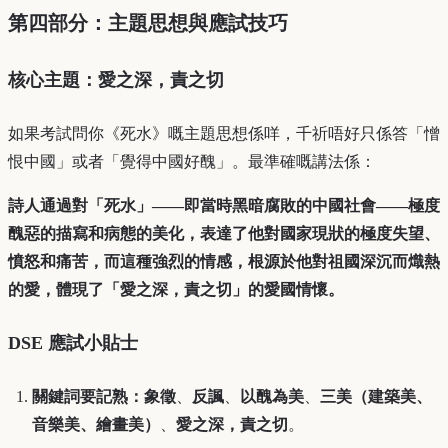
第四部分：主題思想與應試技巧
核心主題：愛之深，責之切
如果考試問你《死水》嘅主題思想係咩，千祈唔好只係答「憎
恨中國」或者「覺得中國好醜」。最準確嘅講法係：
詩人通過對「死水」——即當時黑暗腐敗的中國社會——極度
醜惡的描寫和病態的美化，表達了他對國家現狀的極度失望、
憤怒和痛苦，而這種強烈的情感，根源於他對祖國深沉而熾熱
的愛，體現了「愛之深，責之切」的愛國情懷。
DSE 應試小貼士
關鍵詞要記熟：
象徵
、
反諷
、
以醜為美
、
三美（建築美、
音樂美、繪畫美）
、
愛之深，責之切
。