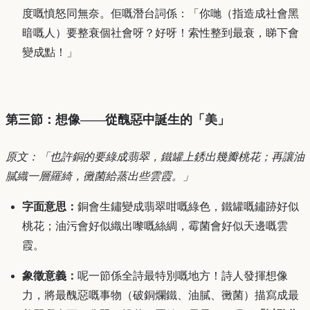
度嘅憤怒同無奈。佢嘅潛台詞係：「你哋（指造成社會黑
暗嘅人）要整衰個社會呀？好呀！索性整到最衰，睇下會
變成點！」
第三節：想像——從醜惡中誕生的「美」
原文：「也許銅的要綠成翡翠，鐵罐上銹出幾瓣桃花；再讓油
膩織一層羅綺，黴菌給蒸出些雲霞。」
字面意思：
銅會生鏽變成翡翠咁嘅綠色，鐵罐嘅鏽跡好似
桃花；油污會好似織出嚟嘅絲綢，霉菌會好似天邊嘅雲
霞。
象徵意義：
呢一節係全詩最特別嘅地方！詩人發揮想像
力，將最醜惡嘅事物（破銅爛鐵、油膩、黴菌）描寫成最