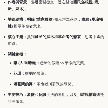
作者與背景：
魯迅棄醫從文，旨在醫治
國民劣根性 (愚
昧、麻木)
。
雙線結構：
明線 (華家買藥)
揭示群眾愚昧；
暗線 (夏瑜犧
牲)
揭示革命者悲哀。
核心主題：
批判
國民的麻木
和
革命者的悲哀
，思考中國的
前路。
關鍵象徵：
藥 (人血饅頭)：
愚昧的假藥 vs 革命的真藥。
花環：
微弱的希望。
墳墓間的路：
革命者與群眾的隔閡。
主要技巧：
象徵
和
反諷
手法的運用，以及用
環境描寫
烘托
悲涼氣氛。