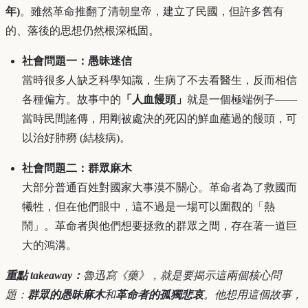
年)
。雖然革命推翻了清朝皇帝，建立了民國，但許多舊有
的、落後的思想仍然根深柢固。
社會問題一：愚昧迷信
當時很多人缺乏科學知識，生病了不去看醫生，反而相信
各種偏方。故事中的
「人血饅頭」
就是一個極端例子——
當時民間謠傳，用剛被處決的死囚的鮮血蘸過的饅頭，可
以治好肺癆 (結核病)。
社會問題二：群眾麻木
大部分普通百姓對國家大事漠不關心。革命者為了救國而
犧牲，但在他們眼中，這不過是一場可以圍觀的「熱
鬧」。革命者與他們想要拯救的群眾之間，存在著一道巨
大的鴻溝。
重點 takeaway：
魯迅寫《藥》，就是要揭示這兩個核心問
題：
群眾的愚昧麻木
和
革命者的孤獨悲哀
。他想用這個故事，