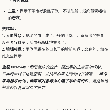
→ 英勇
犧牲
主題：
揭示了革命者脫離群眾，不被理解，最終孤獨犧牲
的
悲哀
。
交匯點：
1.
人血饅頭：
夏瑜的血，成了小栓的「藥」。革命者的鮮血，
沒有喚醒群眾，反而被愚昧地吞噬了。
2.
墳場相遇：
兩位母親在各自兒子的墳前相遇，悲劇的真相在
此完全揭示。
重點 takeaway：
明暗雙線的設計，讓故事的主題更加深刻。
它同時呈現了兩種悲劇，並指出兩者之間的內在聯繫——
革命
者為群眾而死，群眾卻因愚昧而吞噬了革命者的血
。這是魯迅
對當時社會最沉痛的批判。