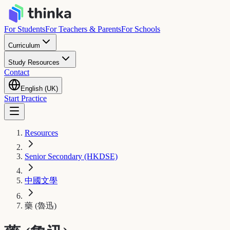
For Students
For Teachers & Parents
For Schools
Curriculum
Study Resources
Contact
English (UK)
Start Practice
Resources
Senior Secondary (HKDSE)
中國文學
藥 (魯迅)