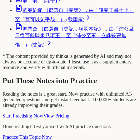
庖丁解牛 (莊子)
蘇秦約縱 （節選自《秦策》，由「說秦王書十上」
至「蓋可以忽乎哉」） (戰國策)
鴻門會 （節選自《史記．項羽本紀》，由「沛公旦
日從百餘騎來見項王」 至「沛公至軍，立誅殺曹無
傷」） (史記)
* The content provided by thinka is generated by AI and may not
always be accurate or up-to-date. Please use it as a supplementary
resource and verify with official materials.
Put These Notes into Practice
Reading the notes is a great start. Now practise with unlimited AI-
generated questions and get instant feedback. 100,000+ students are
already improving their grades.
Start Practising Now
View Pricing
Done reading? Test yourself with AI practice questions
Practice This Topic Now