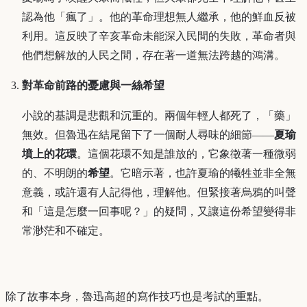
認為他「瘋了」。他的革命理想無人繼承，他的鮮血反被
利用。這反映了辛亥革命未能深入民間的失敗，革命者與
他們想解放的人民之間，存在著一道無法跨越的鴻溝。
對革命前路的憂慮與一絲希望
小說的基調是悲觀和沉重的。兩個年輕人都死了，「藥」
無效。但魯迅在結尾留下了一個耐人尋味的細節——
夏瑜
墳上的花環
。這個花環不知是誰放的，它象徵著一種微弱
的、不明朗的
希望
。它暗示著，也許夏瑜的犧牲並非全無
意義，或許還有人記得他，理解他。但緊接著烏鴉的叫聲
和「這是怎麼一回事呢？」的疑問，又讓這份希望變得非
常渺茫和不確定。
除了故事本身，魯迅高超的寫作技巧也是考試的重點。