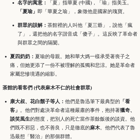
名字的寓意：
「夏」指華夏 (中國)，「瑜」指美玉。
「夏瑜」
即「華夏之瑜」，象徵他是國家的瑰寶。
群眾的誤解：
茶館裡的人叫他「夏三爺」，說他「瘋
了」，還把他的名字諧音成「傻子」。這反映了革命者
與群眾之間的隔閡。
夏四奶奶：
夏瑜的母親。她和華大媽一樣承受著喪子之
痛，但她更添了一份不被理解的孤獨和悲涼。她是革命者
家屬悲慘境遇的縮影。
茶館的看客們 (代表麻木不仁的社會群眾)
康大叔、花白鬍子等人：
他們是魯迅筆下最典型的
「看
客」
。他們對處決革命者這種嚴肅的事件，抱持著
獵奇、
談笑風生
的態度，把別人的死亡當作茶餘飯後的談資。他
們既不邪惡，也不善良，只是徹底的
麻木
。他們代表了魯
迅最想「醫治」的那個群體。