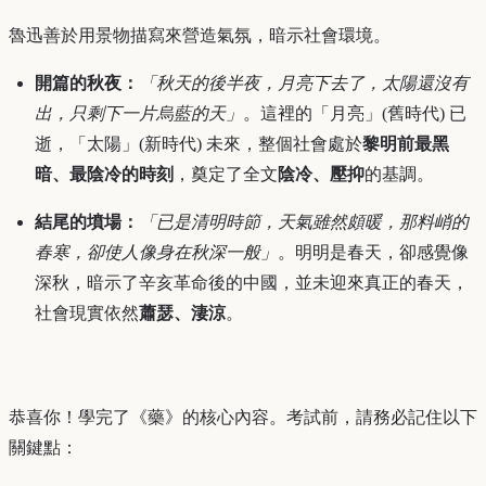
魯迅善於用景物描寫來營造氣氛，暗示社會環境。
開篇的秋夜：
「秋天的後半夜，月亮下去了，太陽還沒有
出，只剩下一片烏藍的天」
。這裡的「月亮」(舊時代) 已
逝，「太陽」(新時代) 未來，整個社會處於
黎明前最黑
暗、最陰冷的時刻
，奠定了全文
陰冷、壓抑
的基調。
結尾的墳場：
「已是清明時節，天氣雖然頗暖，那料峭的
春寒，卻使人像身在秋深一般」
。明明是春天，卻感覺像
深秋，暗示了辛亥革命後的中國，並未迎來真正的春天，
社會現實依然
蕭瑟、淒涼
。
恭喜你！學完了《藥》的核心內容。考試前，請務必記住以下
關鍵點：