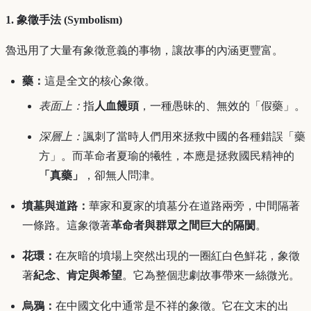
1. 象徵手法 (Symbolism)
魯迅用了大量有象徵意義的事物，讓故事的內涵更豐富。
藥：
這是全文的核心象徵。
表面上：
指
人血饅頭
，一種愚昧的、無效的「假藥」。
深層上：
諷刺了當時人們用來拯救中國的各種錯誤「藥
方」。而革命者夏瑜的犧牲，本應是拯救國民精神的
「真藥」
，卻無人問津。
墳墓與道路：
華家和夏家的墳墓分在道路兩旁，中間隔著
一條路。這象徵著
革命者與群眾之間巨大的隔閡
。
花環：
在灰暗的墳場上突然出現的一圈紅白色鮮花，象徵
著
紀念、肯定與希望
。它為整個悲劇故事帶來一絲微光。
烏鴉：
在中國文化中通常是不祥的象徵。它在文末的出