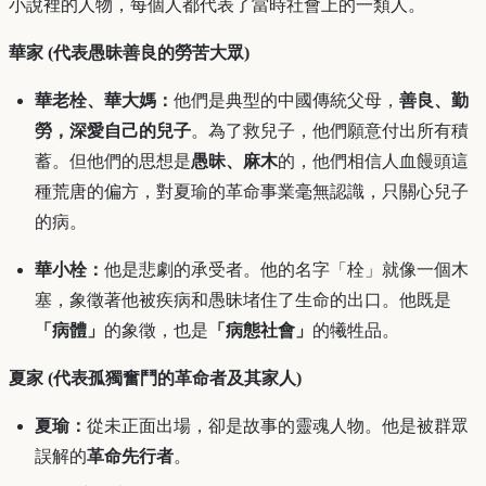
小說裡的人物，每個人都代表了當時社會上的一類人。
華家 (代表愚昧善良的勞苦大眾)
華老栓、華大媽：
他們是典型的中國傳統父母，
善良、勤
勞，深愛自己的兒子
。為了救兒子，他們願意付出所有積
蓄。但他們的思想是
愚昧、麻木
的，他們相信人血饅頭這
種荒唐的偏方，對夏瑜的革命事業毫無認識，只關心兒子
的病。
華小栓：
他是悲劇的承受者。他的名字「栓」就像一個木
塞，象徵著他被疾病和愚昧堵住了生命的出口。他既是
「病體」
的象徵，也是
「病態社會」
的犧牲品。
夏家 (代表孤獨奮鬥的革命者及其家人)
夏瑜：
從未正面出場，卻是故事的靈魂人物。他是被群眾
誤解的
革命先行者
。