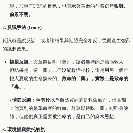
現，加重了悲涼的氣氛，也暗示著革命的前路仍然
艱難、
前景不明
。
2. 反諷手法 (Irony)
反諷就是說反話，或者讓結果與期望完全相反，從而產生強烈
的諷刺效果。
標題反諷：
文章題目叫《藥》，讀者期待的是治病救人。
但結果是，這「藥」非但沒能救活小栓，還是用另一個年
輕人夏瑜的生命換來的。
救命的「藥」，實際上是致命的
「毒」
。
-
情節反諷：
華老栓以為自己買到的是救命仙丹，但實際
上他買到的是革命者的鮮血。群眾期待吃「藥」能強身健
體，但他們真正需要被治療的，是自己的麻木思想。
3. 環境描寫烘托氣氛