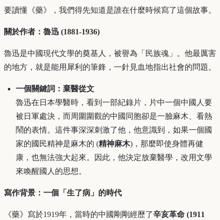
要讀懂《藥》，我們得先知道是誰在什麼時候寫了這個故事。
關於作者：魯迅 (1881-1936)
魯迅是中國現代文學的奠基人，被譽為「民族魂」。他最厲害
的地方，就是能用犀利的筆鋒，一針見血地指出社會的問題。
一個關鍵詞：棄醫從文
魯迅在日本學醫時，看到一部紀錄片，片中一個中國人要
被日軍處決，而周圍圍觀的中國同胞卻是一臉麻木、看熱
鬧的表情。這件事深深刺激了他，他意識到，如果一個國
家的國民精神是麻木的 (
精神麻木
)，那麼即使身體再健
康，也無法強大起來。因此，他決定放棄醫學，改用文學
來喚醒國人的思想。
寫作背景：一個「生了病」的時代
《藥》寫於1919年，當時的中國剛剛經歷了
辛亥革命 (1911