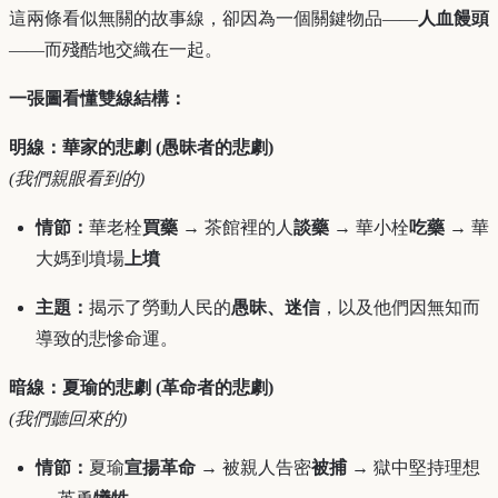
這兩條看似無關的故事線，卻因為一個關鍵物品——
人血饅頭
——而殘酷地交織在一起。
一張圖看懂雙線結構：
明線：華家的悲劇 (愚昧者的悲劇)
(我們親眼看到的)
情節：
華老栓
買藥
→ 茶館裡的人
談藥
→ 華小栓
吃藥
→ 華
大媽到墳場
上墳
主題：
揭示了勞動人民的
愚昧、迷信
，以及他們因無知而
導致的悲慘命運。
暗線：夏瑜的悲劇 (革命者的悲劇)
(我們聽回來的)
情節：
夏瑜
宣揚革命
→ 被親人告密
被捕
→ 獄中堅持理想