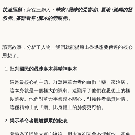
快速回顧：
記住三類人：
華家 (愚昧的受害者)
,
夏瑜 (孤獨的拯
救者)
,
茶館看客 (麻木的旁觀者)
。
讀完故事，分析了人物，我們就能提煉出魯迅想要傳達的核心
思想了。
批判國民的愚昧麻木與精神麻木
這是最核心的主題。群眾用革命者的血做「藥」來治病，
這本身就是一個極大的諷刺。這顯示了他們在思想上的極
度落後。他們對革命事業漠不關心，對犧牲者毫無同情，
這種精神上的「病」比身體上的肺癆更可怕。
揭示革命者脫離群眾的悲哀
夏瑜為了喚醒大眾而犧牲，但大眾卻完全不理解他，甚至