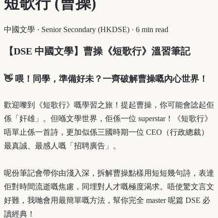
短歌行 (曹操)
中國文學
·
Senior Secondary (HKDSE)
·
6 min read
【DSE 中國文學】曹操《短歌行》溫習筆記
👋 喂！同學，準備好未？一齊破解曹操嘅內心世界！
歡迎嚟到《短歌行》嘅學習之旅！提起曹操，你可能會諗起佢
係「奸雄」。但喺文學世界，佢係一位 superstar！《短歌行》
唔單止係一首詩，更加似係三國時期一位 CEO（行政總裁）
最真誠、最感人嘅「招聘廣告」。
呢份筆記會帶你由淺入深，拆解曹操點樣用短短幾句詩，表達
佢對時間流逝嘅焦慮，同埋對人才嘅極度渴求。唔使驚文言文
好難，我哋會用最簡單嘅方法，幫你完全 master 呢篇 DSE 必
讀經典！