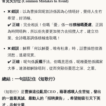
常見失分位 (Common Mistakes to Avoid)
❌ 錯誤
：以為曹操寫呢首詩係因為心情唔好，覺得人生冇
希望，好消極。
✔️ 正確
：完全相反！佢嘅「憂」係一種
積極嘅憂慮
。正因
為時間唔夠，所以佢先要更加努力去招攬人才，建立功
業。全詩嘅基調係積極進取嘅！
❌ 錯誤
：解釋「何以解憂，唯有杜康」時，話曹操想借酒
消愁，逃避現實。
✔️ 正確
：呢句係
反襯
手法。佢嘅意思係，呢種憂愁係國家
大事，連酒都解除唔到，從而突顯佢憂思之深、之重。
總結：一句話記住《短歌行》
《短歌行》是
曹操這位亂世CEO，藉著感嘆人生苦短，發出
的一篇最真誠、最動人的「招聘廣告」，希望能吸引天下英
才，共創大業
。