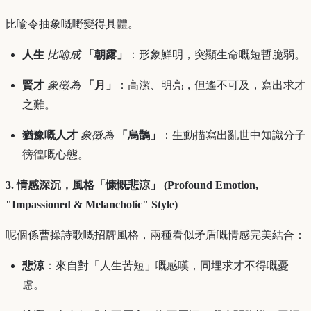
比喻令抽象嘅嘢變得具體。
人生
比喻成
「朝露」
：形象鮮明，突顯生命嘅短暫脆弱。
賢才
象徵為
「月」
：高潔、明亮，但遙不可及，寫出求才
之難。
猶豫嘅人才
象徵為
「烏鵲」
：生動描寫出亂世中知識分子
徬徨嘅心態。
3. 情感深沉，風格「慷慨悲涼」 (Profound Emotion,
"Impassioned & Melancholic" Style)
呢個係曹操詩歌嘅招牌風格，兩種看似矛盾嘅情感完美結合：
悲涼
：來自對「人生苦短」嘅感嘆，同埋求才不得嘅憂
慮。