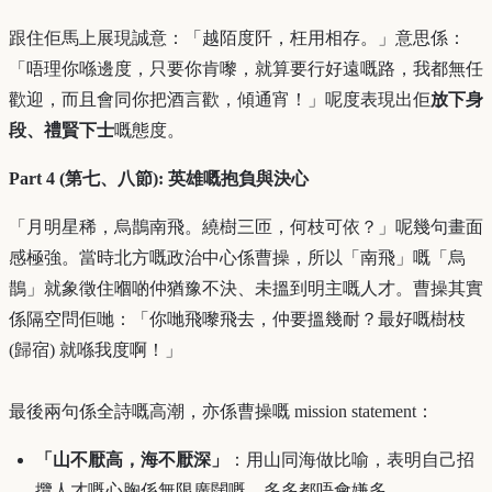
跟住佢馬上展現誠意：「越陌度阡，枉用相存。」意思係：
「唔理你喺邊度，只要你肯嚟，就算要行好遠嘅路，我都無任
歡迎，而且會同你把酒言歡，傾通宵！」呢度表現出佢
放下身
段、禮賢下士
嘅態度。
Part 4 (第七、八節): 英雄嘅抱負與決心
「月明星稀，烏鵲南飛。繞樹三匝，何枝可依？」呢幾句畫面
感極強。當時北方嘅政治中心係曹操，所以「南飛」嘅「烏
鵲」就象徵住嗰啲仲猶豫不決、未搵到明主嘅人才。曹操其實
係隔空問佢哋：「你哋飛嚟飛去，仲要搵幾耐？最好嘅樹枝
(歸宿) 就喺我度啊！」
最後兩句係全詩嘅高潮，亦係曹操嘅 mission statement：
「山不厭高，海不厭深」
：用山同海做比喻，表明自己招
攬人才嘅心胸係無限廣闊嘅，多多都唔會嫌多。