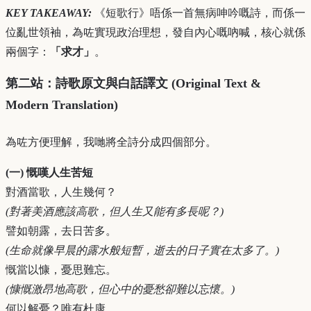
KEY TAKEAWAY:
《短歌行》唔係一首無病呻吟嘅詩，而係一
位亂世領袖，為咗實現政治理想，發自內心嘅吶喊，核心就係
兩個字：
「求才」
。
第二站：詩歌原文與白話譯文 (Original Text &
Modern Translation)
為咗方便理解，我哋將全詩分成四個部分。
(一) 慨嘆人生苦短
對酒當歌，人生幾何？
(對著美酒應該高歌，但人生又能有多長呢？)
譬如朝露，去日苦多。
(生命就像早晨的露水般短暫，逝去的日子實在太多了。)
慨當以慷，憂思難忘。
(慷慨激昂地高歌，但心中的憂愁卻難以忘懷。)
何以解憂？唯有杜康。