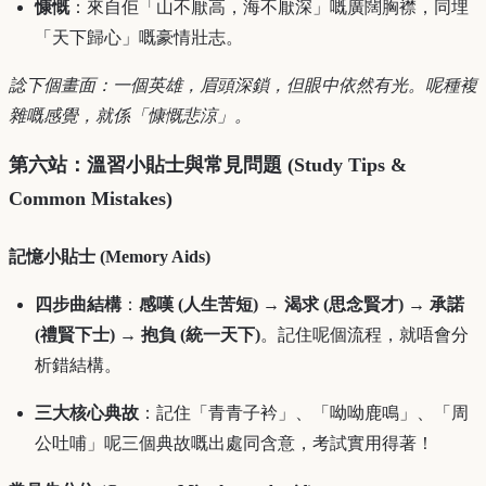
慷慨
：來自佢「山不厭高，海不厭深」嘅廣闊胸襟，同埋
「天下歸心」嘅豪情壯志。
諗下個畫面：一個英雄，眉頭深鎖，但眼中依然有光。呢種複
雜嘅感覺，就係「慷慨悲涼」。
第六站：溫習小貼士與常見問題 (Study Tips &
Common Mistakes)
記憶小貼士 (Memory Aids)
四步曲結構
：
感嘆 (人生苦短) → 渴求 (思念賢才) → 承諾
(禮賢下士) → 抱負 (統一天下)
。記住呢個流程，就唔會分
析錯結構。
三大核心典故
：記住「青青子衿」、「呦呦鹿鳴」、「周
公吐哺」呢三個典故嘅出處同含意，考試實用得著！