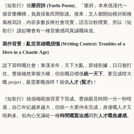
《短歌行》係
樂府詩 (Yuefu Poem)
。「樂府」本來係漢代一
個音樂機構，負責採集民間歌謠。後來，文人都開始模仿呢種
風格寫詩，內容多數反映社會現實，語言比較樸實。所以《短
歌行》讀起嚟會有一種音樂感同真誠嘅味道。
寫作背景：亂世英雄嘅煩惱 (Writing Context: Troubles of a
Hero in a Chaotic Age)
諗下當時嘅社會：東漢末年，天下大亂，群雄割據，日日都打
仗。曹操雖然掌握大權，但佢嘅目標係
統一天下
。要完成咁大
嘅 project，最需要嘅係咩？就係
人才 (賢才)
！
《短歌行》就係喺呢個背景下寫成。曹操眼見時間一分一秒咁
過，自己年紀越來越大，但統一大業仲未完成，身邊嘅人才又
唔夠多。佢內心充滿咗一種
時間嘅緊迫感
同對
人才嘅焦慮感
。