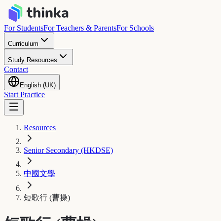
For Students
For Teachers & Parents
For Schools
Curriculum
Study Resources
Contact
English (UK)
Start Practice
Resources
Senior Secondary (HKDSE)
中國文學
短歌行 (曹操)