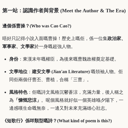
第一站：認識作者與背景 (Meet the Author & The Era)
邊個係曹操？(Who was Cao Cao?)
唔好只記得小說入面嘅曹操！歷史上嘅佢，係一位集
政治家、
軍事家、文學家
於一身嘅超強人物。
身份
：東漢末年嘅權臣，為後來嘅曹魏政權奠定基礎。
文學地位
：
建安文學 (Jian'an Literature)
嘅領袖人物。佢
同佢兩個仔曹丕、曹植，合稱「三曹」。
風格特色
：佢嘅詩文風格沉鬱蒼涼，充滿力量，後人稱之
為
「慷慨悲涼」
。呢個風格就好似一個英雄喺夕陽下，一
邊感嘆生命嘅無奈，一邊又對未來充滿雄心壯志。
《短歌行》係咩類型嘅詩？(What kind of poem is this?)