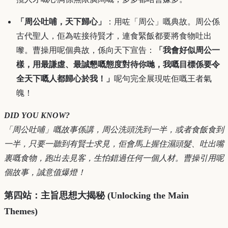
「周公吐哺，天下歸心」
：用咗「周公」嘅典故。周公係
古代聖人，佢為咗接待賢才，連食緊飯都要將食物吐出
嚟。曹操用呢個典故，係向天下宣告：
「我會好似周公一
樣，用最謙虛、最誠懇嘅態度對待你哋，我嘅目標係要令
全天下嘅人都歸心於我！」
呢句完全展現咗佢嘅王者氣
魄！
DID YOU KNOW?
「周公吐哺」嘅故事係講，周公洗頭洗到一半，或者食飯食到
一半，只要一聽到有賢士求見，佢會馬上握住濕頭髮、吐出嘴
裏嘅食物，跑出去見客，生怕錯過任何一個人材。曹操引用呢
個故事，誠意值爆燈！
第四站：主旨思想大揭秘 (Unlocking the Main
Themes)