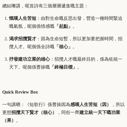
總結嚟講，呢首詩有三個層層遞進嘅主題：
慨嘆人生苦短
：由對生命嘅反思出發，營造一種時間緊迫
嘅氣氛，呢個係情感嘅
「起點」
。
渴求招攬賢才
：因為生命短暫，所以更加要把握時間，招
攬人才。呢個係全詩嘅
「核心」
。
抒發建功立業的雄心
：招攬人才嘅最終目的，係為咗統一
天下。呢個係曹操嘅
「終極目標」
。
Quick Review Box
一句講晒：《短歌行》係曹操因為
感嘆人生苦短（因）
，所以
更想
招攬天下賢才（核心）
，同佢一齊
建立統一天下嘅功業
（果）
。