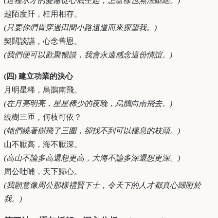
(這種求才的憂慮從心底生起，怎麼樣也無法斷絕。)
越陌度阡，枉用相存。
(只要你們肯穿過田間小路遠道而來探望我。)
契闊談讌，心念舊恩。
(我們便可以歡聚暢談，我會永遠感念這份情誼。)
(四) 建立功業的決心
月明星稀，烏鵲南飛。
(在月亮明亮，星星稀少的夜晚，烏鵲向南飛去。)
繞樹三匝，何枝可依？
(牠們繞著樹飛了三圈，卻找不到可以棲息的枝頭。)
山不厭高，海不厭深。
(高山不論多高還想更高，大海不論多深還想更深。)
周公吐哺，天下歸心。
(我願意像周公那樣禮賢下士，令天下的人才都真心歸附於
我。)