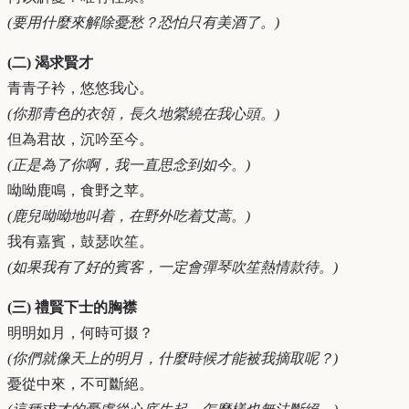
(要用什麼來解除憂愁？恐怕只有美酒了。)
(二) 渴求賢才
青青子衿，悠悠我心。
(你那青色的衣領，長久地縈繞在我心頭。)
但為君故，沉吟至今。
(正是為了你啊，我一直思念到如今。)
呦呦鹿鳴，食野之苹。
(鹿兒呦呦地叫着，在野外吃着艾蒿。)
我有嘉賓，鼓瑟吹笙。
(如果我有了好的賓客，一定會彈琴吹笙熱情款待。)
(三) 禮賢下士的胸襟
明明如月，何時可掇？
(你們就像天上的明月，什麼時候才能被我摘取呢？)
憂從中來，不可斷絕。