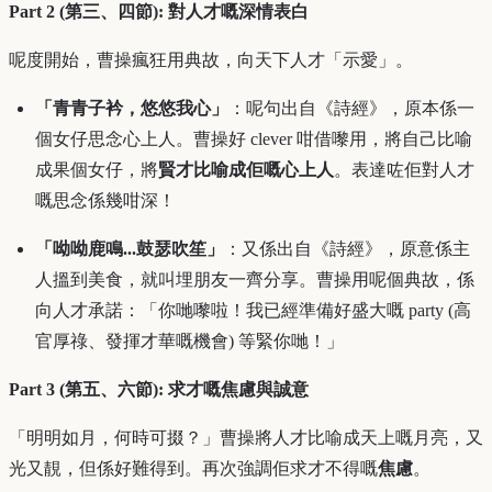
Part 2 (第三、四節): 對人才嘅深情表白
呢度開始，曹操瘋狂用典故，向天下人才「示愛」。
「青青子衿，悠悠我心」
：呢句出自《詩經》，原本係一
個女仔思念心上人。曹操好 clever 咁借嚟用，將自己比喻
成果個女仔，將
賢才比喻成佢嘅心上人
。表達咗佢對人才
嘅思念係幾咁深！
「呦呦鹿鳴...鼓瑟吹笙」
：又係出自《詩經》，原意係主
人搵到美食，就叫埋朋友一齊分享。曹操用呢個典故，係
向人才承諾：「你哋嚟啦！我已經準備好盛大嘅 party (高
官厚祿、發揮才華嘅機會) 等緊你哋！」
Part 3 (第五、六節): 求才嘅焦慮與誠意
「明明如月，何時可掇？」曹操將人才比喻成天上嘅月亮，又
光又靚，但係好難得到。再次強調佢求才不得嘅
焦慮
。