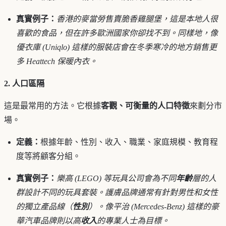
真實例子：
香港的麥當勞售賣脆香雞腿堡，這是本地人很
喜歡的食品，但在許多歐洲國家你卻找不到。同樣地，像
優衣庫 (Uniqlo) 這樣的服裝店會在冬季寒冷的地方銷售更
多 Heattech 保暖內衣。
2. 人口區隔
這是最常用的方法。它根據
客觀、可衡量的人口特徵
來劃分市
場。
定義：
根據年齡、性別、收入、職業、家庭規模、教育程
度等將顧客分組。
真實例子：
樂高 (LEGO) 等玩具公司會為不同
年齡
層的人
群設計不同的玩具套裝。護膚品牌通常有針對男性和女性
的獨立產品線（
性別
）。像平治 (Mercedes-Benz) 這樣的豪
華汽車品牌則以高
收入
的專業人士為目標。