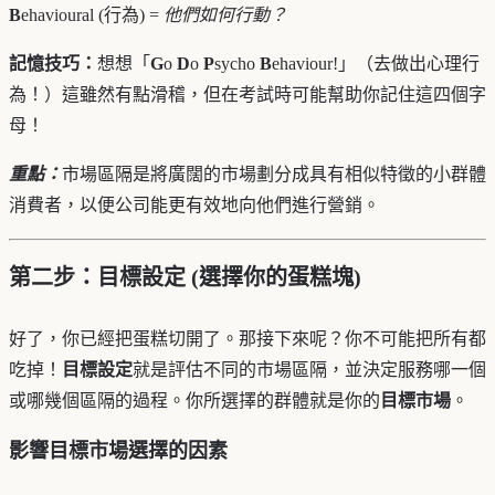
B
ehavioural (行為) =
他們如何行動？
記憶技巧：
想想「
G
o
D
o
P
sycho
B
ehaviour!」（去做出心理行
為！）這雖然有點滑稽，但在考試時可能幫助你記住這四個字
母！
重點：
市場區隔是將廣闊的市場劃分成具有相似特徵的小群體
消費者，以便公司能更有效地向他們進行營銷。
第二步：目標設定 (選擇你的蛋糕塊)
好了，你已經把蛋糕切開了。那接下來呢？你不可能把所有都
吃掉！
目標設定
就是評估不同的市場區隔，並決定服務哪一個
或哪幾個區隔的過程。你所選擇的群體就是你的
目標市場
。
影響目標市場選擇的因素